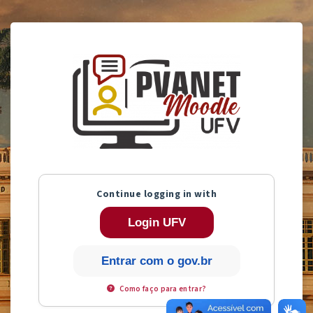
Salta al contenido principal
Entrar a PVANet
Continue logging in with
Login UFV
Entrar com o
gov.br
Como faço para entrar?